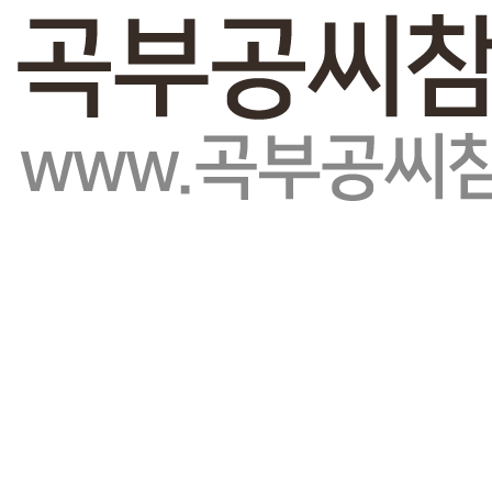
회원가입
로그인
오늘
0
어제
0
최대
0
전체
0
">
방문자수