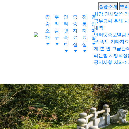
회원가입
종중소개
뿌리
로그인
회장 인사말씀
역
종
뿌
인
종
전
열
오늘
0
어제
0
최대
0
전체
0
곡부공씨 유래
시
중
리
터
중
통
린
내역
소
탐
넷
자
자
마
">
인터넷족보열람
개
구
족
료
료
당
방문자수
구 족보
기타자료
보
실
실
계 촌 법
고금관
리는법
지방작성
공지사항
지파소