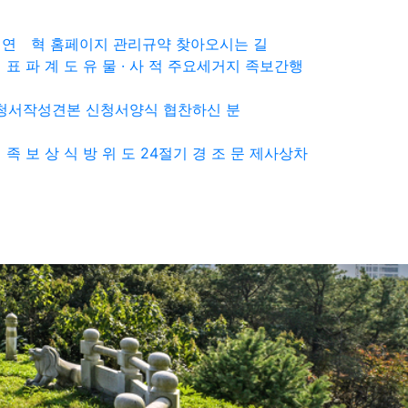
연 혁
홈페이지 관리규약
찾아오시는 길
 표
파 계 도
유 물 · 사 적
주요세거지
족보간행
청서작성견본
신청서양식
협찬하신 분
래
족 보 상 식
방 위 도
24절기
경 조 문
제사상차