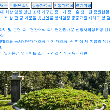
탐구
인터넷족보
종중자료실
전통자료실
열린마당
대 회장
임원 명단
조직 기구표
종 기
종 훈
정 관
종원현황
 조
참 판 공
가문을 빛낸인물
향사일정
종중묘원 배치도
항 렬
화보 및 문헌
족보편찬소식
족보편찬안내문
신청서작성요령
신
실
작대조표
동서양연대대조표
간지 대조표
관 혼 상 제
이름의 유
법
식
일가동정
업데이트 소식
사진갤러리
자유게시판