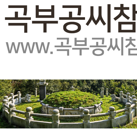
회원가입
로그인
오늘
0
어제
0
최대
0
전체
0
">
방문자수