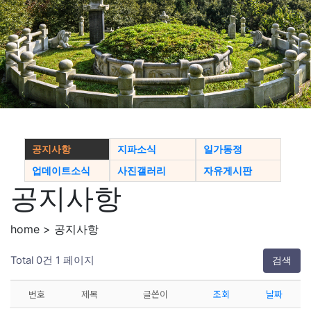
공지사항
지파소식
일가동정
업데이트소식
사진갤러리
자유게시판
공지사항
home > 공지사항
Total 0건
1 페이지
검색
번호
제목
글쓴이
조회
날짜