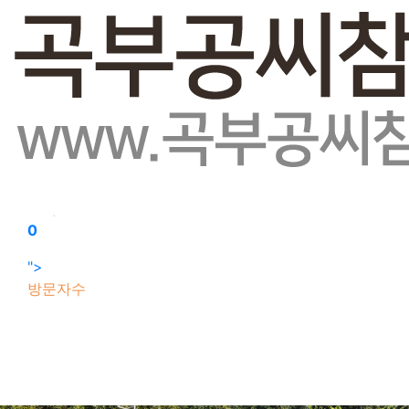
회원가입
로그인
오늘
0
어제
0
최대
0
전체
0
">
방문자수